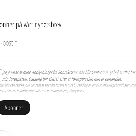
onner på vårt nyhetsbrev
-post
*
Jeg godtar at mine opplysninger fra kontaktskjemaet blir samlet inn og behandlet for
min forespørsel. Dataene blir slettet etter at forespørselen min er behandlet.
te: You can revoke your consent at any time for the future by sending an email to info@vagabondhaven.com
formation on handling user data can be found in our privacy policy.
Abonner