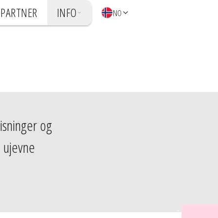
 PARTNER
INFO
NO
isninger og 
 ujevne 
Er du interessert i nyhetsbrevet vårt?
Meld deg på her: