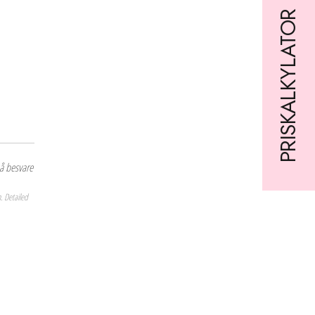
PRISKALKYLATOR
Laster skjema…
 å besvare
. Detailed