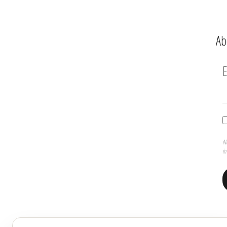
Ab
E
No
in